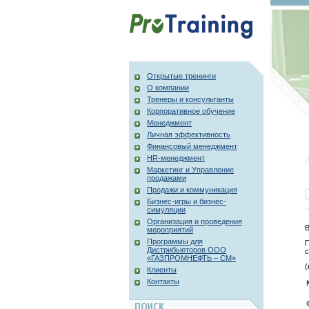
Открытые тренинги
О компании
Тренеры и консультанты
Корпоративное обучение
Менеджмент
Личная эффективность
Финансовый менеджмент
HR-менеджмент
Маркетинг и Управление
продажами
Продажи и коммуникация
Бизнес-игры и бизнес-
симуляции
Организация и проведения
В
мероприятий
Программы для
П
Дистрибьюторов ООО
с
«ГАЗПРОМНЕФТЬ – СМ»
Клиенты
Контакты
ПОИСК