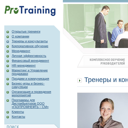
Открытые тренинги
О компании
Тренеры и консультанты
Корпоративное обучение
Менеджмент
Личная эффективность
КОМПЛЕКСНОЕ ОБУЧЕНИЕ
Финансовый менеджмент
РУКОВОДИТЕЛЕЙ
HR-менеджмент
Маркетинг и Управление
продажами
Тренеры и ко
Продажи и коммуникация
Бизнес-игры и бизнес-
симуляции
Организация и проведения
мероприятий
Программы для
Дистрибьюторов ООО
«ГАЗПРОМНЕФТЬ – СМ»
Клиенты
Контакты
ПОИСК