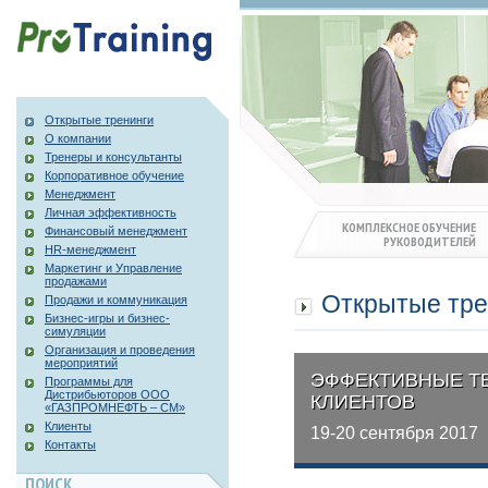
Открытые тренинги
О компании
Тренеры и консультанты
Корпоративное обучение
Менеджмент
Личная эффективность
КОМПЛЕКСНОЕ ОБУЧЕНИЕ
Финансовый менеджмент
РУКОВОДИТЕЛЕЙ
HR-менеджмент
Маркетинг и Управление
продажами
Открытые тре
Продажи и коммуникация
Бизнес-игры и бизнес-
симуляции
Организация и проведения
мероприятий
ЭФФЕКТИВНЫЕ Т
Программы для
Дистрибьюторов ООО
КЛИЕНТОВ
«ГАЗПРОМНЕФТЬ – СМ»
Клиенты
19-20 сентября 2017
Контакты
ПОИСК