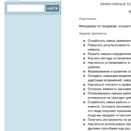
ЭФФЕКТИВНЫЕ ТЕ
НАЙТИ
А
Участники:
Менеджеры по продажам, осущест
Задачи тренинга:
Отработать навык применен
Повысить результативность
клиента;
Развить навыки определения
Изучить методы установлени
Научиться устанавливать и 
уровнях;
Формирование и развитие сп
Овладеть навыками ведения 
адаптации возражений, заве
Научиться «читать» и прави
Осознать важность расширен
Потренировать навыки рабо
основанную на «выгоде» для 
Отработать навык работы с 
клиента. Осознать механику 
что люди покупают «решение
когда мы продаем «счастье»
Получить инструменты по р
Научиться использовать про
другими способами еще раз.